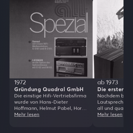
1972
ab 1973
Gründung Quadral GmbH
Die ersten L
Die einstige Hifi-Vertriebsfirma
Nachdem berei
wurde von Hans-Dieter
Lautsprecher 
Hoffmann, Helmut Pabel, Horst
all und quand 
Enders und Friedel Hofmann in
Mehr lesen
wurden, wurde 
Mehr lesen
Hannover gegründet. Zunächst
Quadral eine n
unter dem Namen „All-Akustik“
Lautsprecherm