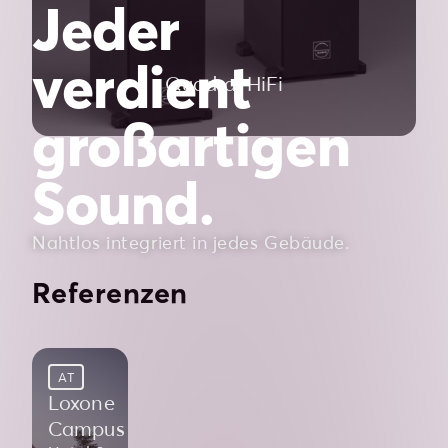
Jeder
verdient
Quadral HiFi
großartigen
Sound.
Nahtlos integriert in jedes Gebäude.
Referenzen
AT
Loxone
Campus