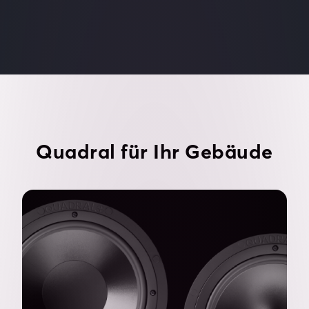
ging Quadral als einer der
vorgestellt..
größten Importeure für
Unterhaltungselektronik an den
Übrigens: der
Start.
setzt sich aus 
Quadrofonie s
der ursprüngli
Vertriebsfirma 
zusammen.
Quadral für Ihr Gebäude